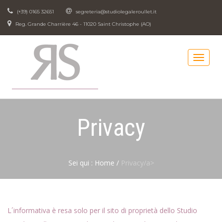
(+39) 0165 32651
segreteria@studiolegaleroullet.it
Reg. Grande Charrière 46 - 11020 Saint Christophe (AO)
Privacy
Sei qui :
Home
/
Privacy/a>
L´informativa è resa solo per il sito di proprietà dello Studio