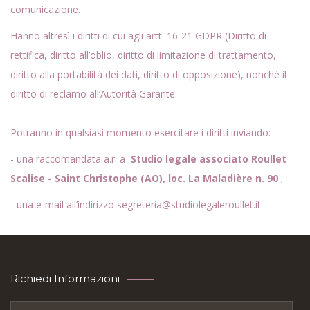
comunicazione.
Hanno altresì i diritti di cui agli artt. 16-21 GDPR (Diritto di
rettifica, diritto all’oblio, diritto di limitazione di trattamento,
diritto alla portabilità dei dati, diritto di opposizione), nonché il
diritto di reclamo all’Autorità Garante.
Potranno in qualsiasi momento esercitare i diritti inviando:
- una raccomandata a.r. a
Studio legale associato Roullet
Scalise - Saint Christophe (AO), loc. La Maladière n. 90
;
- una e-mail all’indirizzo segreteria@studiolegaleroullet.it
Richiedi Informazioni